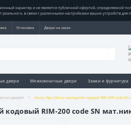
нный характер и не является публичной офертой, определяемой поло
т реального, в связи с различными настройками ваших устройств для 
авка
Установка
Двери на заказ
ые двери
Межкомнатные двери
Замки и фурнитура
легких дверей
Замок Ajax (Аякс) накладной кодовый RIM-200 code SN 
й кодовый RIM-200 code SN мат.ни