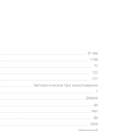
61 мм
1160
71
122
171
Автоматическое при захлопывании
1
ZAMAK
да
Нет
Да
AJAX
Накладной