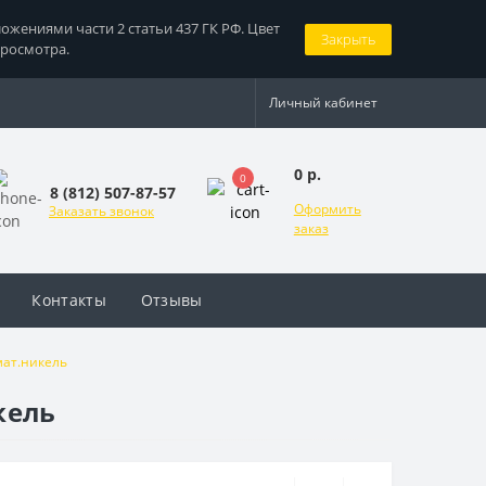
жениями части 2 статьи 437 ГК РФ. Цвет
Закрыть
просмотра.
Личный кабинет
0 р.
0
8 (812) 507-87-57
Оформить
Заказать звонок
заказ
Контакты
Отзывы
мат.никель
кель