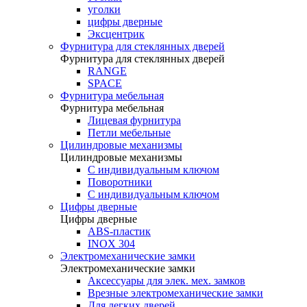
уголки
цифры дверные
Эксцентрик
Фурнитура для стеклянных дверей
Фурнитура для стеклянных дверей
RANGE
SPACE
Фурнитура мебельная
Фурнитура мебельная
Лицевая фурнитура
Петли мебельные
Цилиндровые механизмы
Цилиндровые механизмы
C индивидуальным ключом
Поворотники
С индивидуальным ключом
Цифры дверные
Цифры дверные
ABS-пластик
INOX 304
Электромеханические замки
Электромеханические замки
Аксессуары для элек. мех. замков
Врезные электромеханические замки
Для легких дверей