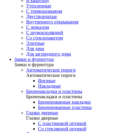
В квартиру
Утепленные
С терморазрывом
Двустворчатые
Внутреннего открывания
С зеркалом
С шумоизоляцией
Со стеклопакетом
Элитные
Для дачи
Для загородного дома
Замки и фурнитура
Замки и фурнитура
Автоматические пороги
Автоматические пороги
Врезные
Накладные
Броненакладки и пластины
Броненакладки и пластины
Бронированные накладки
Бронированные пластины
Глазки дверные
Глазки дверные
C пластиковой оптикой
Со стеклянной оптикой