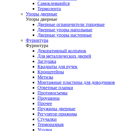
Самоклеящийся
Термолента
Упоры дверные
Упоры дверные
Дверные ограничители торцевые
Дверные упоры напольные
Дверные упоры настенные
Фурнитура
Фурнитура
Декоративный колпачок
Для металлических дверей
Заглушка
Квадраты для ручек
Кронштейны
Метизы
Монтажные пластины для доводчиков
Ответные планки
Противосъемы
Проушины
Прочее
Пружины дверные
Регулятор прижима
Стучалки
Терморазрыв
Уголки