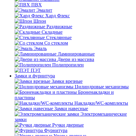
ПВХ
Эмалит
Хард Флекс
Шпон
Раздвижные
Складные
Стеклянные
Со стеклом
Эмаль
Ламинированные
Двери из массива
Полипропилен
ПЭТ
Замки и фурнитура
Замки врезные
Цилиндровые механизмы
Броненакладки и
пластины
Накладки/WC-комплекты
Замки навесные
Электромеханические
замки
Ручки дверные
Фурнитура
Упоры дверные