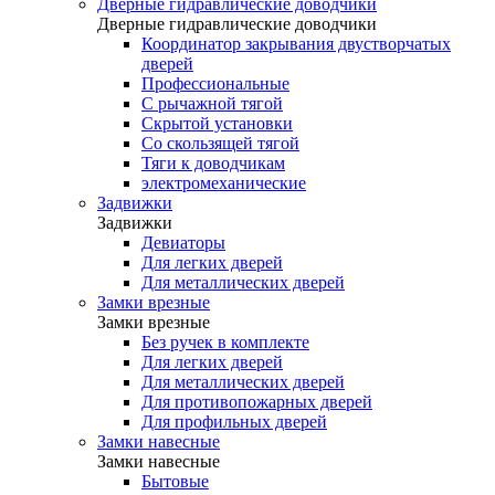
Дверные гидравлические доводчики
Дверные гидравлические доводчики
Координатор закрывания двустворчатых
дверей
Профессиональные
С рычажной тягой
Скрытой установки
Со скользящей тягой
Тяги к доводчикам
электромеханические
Задвижки
Задвижки
Девиаторы
Для легких дверей
Для металлических дверей
Замки врезные
Замки врезные
Без ручек в комплекте
Для легких дверей
Для металлических дверей
Для противопожарных дверей
Для профильных дверей
Замки навесные
Замки навесные
Бытовые