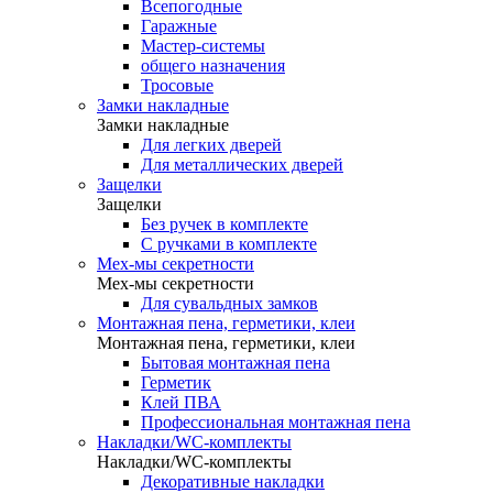
Всепогодные
Гаражные
Мастер-системы
общего назначения
Тросовые
Замки накладные
Замки накладные
Для легких дверей
Для металлических дверей
Защелки
Защелки
Без ручек в комплекте
С ручками в комплекте
Мех-мы секретности
Мех-мы секретности
Для сувальдных замков
Монтажная пена, герметики, клеи
Монтажная пена, герметики, клеи
Бытовая монтажная пена
Герметик
Клей ПВА
Профессиональная монтажная пена
Накладки/WC-комплекты
Накладки/WC-комплекты
Декоративные накладки