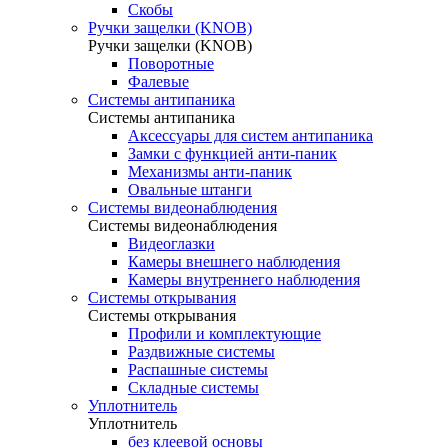
Скобы
Ручки защелки (KNOB)
Ручки защелки (KNOB)
Поворотные
Фалевые
Системы антипаника
Системы антипаника
Аксессуары для систем антипаника
Замки с функцией анти-паник
Механизмы анти-паник
Овальные штанги
Системы видеонаблюдения
Системы видеонаблюдения
Видеоглазки
Камеры внешнего наблюдения
Камеры внутреннего наблюдения
Системы открывания
Системы открывания
Профили и комплектующие
Раздвижные системы
Распашные системы
Складные системы
Уплотнитель
Уплотнитель
без клеевой основы