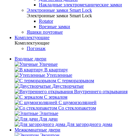
Накладные электромеханические замки
Электронные замки Smart Lock
Электронные замки Smart Lock
Rotator
Врезные замки
Ящики почтовые
Комплектующие
Комплектующие
Погонаж
Входные двери
Уличные
В квартиру
Утепленные
С терморазрывом
Двустворчатые
Внутреннего открывания
С зеркалом
С шумоизоляцией
Со стеклопакетом
Элитные
Для дачи
Для загородного дома
Межкомнатные двери
Экошпон