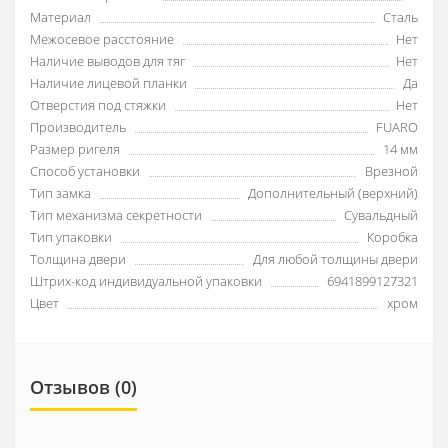
Материал
Сталь
Межосевое расстояние
Нет
Наличие выводов для тяг
Нет
Наличие лицевой планки
Да
Отверстия под стяжки
Нет
Производитель
FUARO
Размер ригеля
14 мм
Способ установки
Врезной
Тип замка
Дополнительный (верхний)
Тип механизма секретности
Сувальдный
Тип упаковки
Коробка
Толщина двери
Для любой толщины двери
Штрих-код индивидуальной упаковки
6941899127321
Цвет
хром
Отзывов (0)