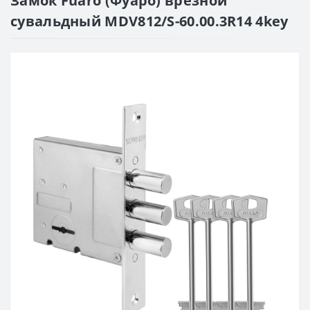
Замок Fuaro (Фуаро) врезной
сувальдный MDV812/S-60.00.3R14 4key