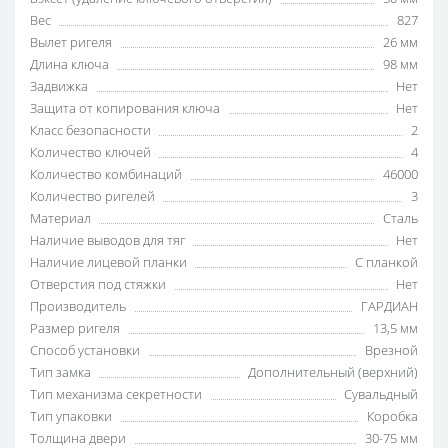
Вес
827
Вылет ригеля
26 мм
Длина ключа
98 мм
Задвижка
Нет
Защита от копирования ключа
Нет
Класс безопасности
2
Количество ключей
4
Количество комбинаций
46000
Количество ригелей
3
Материал
Сталь
Наличие выводов для тяг
Нет
Наличие лицевой планки
С планкой
Отверстия под стяжки
Нет
Производитель
ГАРДИАН
Размер ригеля
13,5 мм
Способ установки
Врезной
Тип замка
Дополнительный (верхний)
Тип механизма секретности
Сувальдный
Тип упаковки
Коробка
Толщина двери
30-75 мм