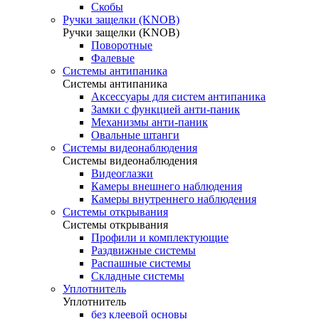
Скобы
Ручки защелки (KNOB)
Ручки защелки (KNOB)
Поворотные
Фалевые
Системы антипаника
Системы антипаника
Аксессуары для систем антипаника
Замки с функцией анти-паник
Механизмы анти-паник
Овальные штанги
Системы видеонаблюдения
Системы видеонаблюдения
Видеоглазки
Камеры внешнего наблюдения
Камеры внутреннего наблюдения
Системы открывания
Системы открывания
Профили и комплектующие
Раздвижные системы
Распашные системы
Складные системы
Уплотнитель
Уплотнитель
без клеевой основы