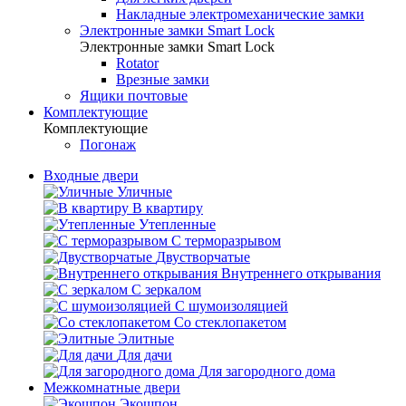
Накладные электромеханические замки
Электронные замки Smart Lock
Электронные замки Smart Lock
Rotator
Врезные замки
Ящики почтовые
Комплектующие
Комплектующие
Погонаж
Входные двери
Уличные
В квартиру
Утепленные
С терморазрывом
Двустворчатые
Внутреннего открывания
С зеркалом
С шумоизоляцией
Со стеклопакетом
Элитные
Для дачи
Для загородного дома
Межкомнатные двери
Экошпон