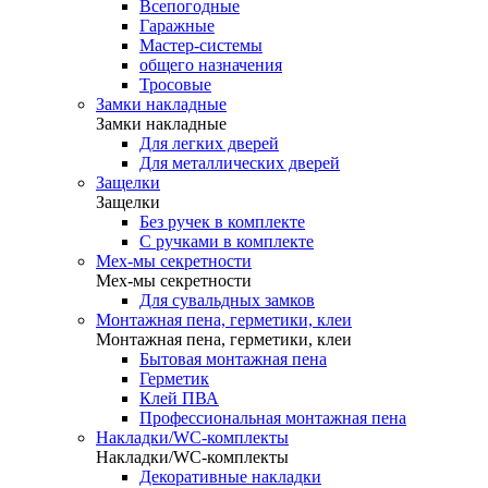
Всепогодные
Гаражные
Мастер-системы
общего назначения
Тросовые
Замки накладные
Замки накладные
Для легких дверей
Для металлических дверей
Защелки
Защелки
Без ручек в комплекте
С ручками в комплекте
Мех-мы секретности
Мех-мы секретности
Для сувальдных замков
Монтажная пена, герметики, клеи
Монтажная пена, герметики, клеи
Бытовая монтажная пена
Герметик
Клей ПВА
Профессиональная монтажная пена
Накладки/WC-комплекты
Накладки/WC-комплекты
Декоративные накладки