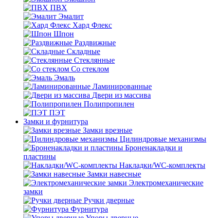
ПВХ
Эмалит
Хард Флекс
Шпон
Раздвижные
Складные
Стеклянные
Со стеклом
Эмаль
Ламинированные
Двери из массива
Полипропилен
ПЭТ
Замки и фурнитура
Замки врезные
Цилиндровые механизмы
Броненакладки и
пластины
Накладки/WC-комплекты
Замки навесные
Электромеханические
замки
Ручки дверные
Фурнитура
Упоры дверные