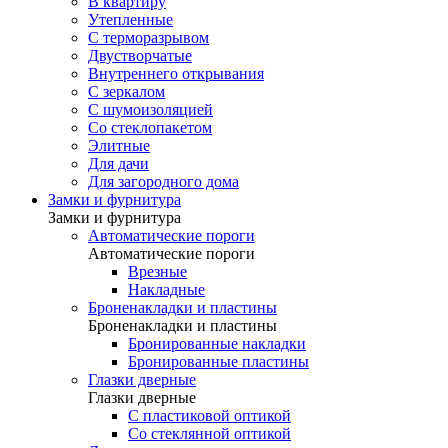
В квартиру
Утепленные
С терморазрывом
Двустворчатые
Внутреннего открывания
С зеркалом
С шумоизоляцией
Со стеклопакетом
Элитные
Для дачи
Для загородного дома
Замки и фурнитура
Замки и фурнитура
Автоматические пороги
Автоматические пороги
Врезные
Накладные
Броненакладки и пластины
Броненакладки и пластины
Бронированные накладки
Бронированные пластины
Глазки дверные
Глазки дверные
C пластиковой оптикой
Со стеклянной оптикой