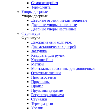
Самоклеящийся
Термолента
Упоры дверные
Упоры дверные
Дверные ограничители торцевые
Дверные упоры напольные
Дверные упоры настенные
Фурнитура
Фурнитура
Декоративный колпачок
Для металлических дверей
Заглушка
Квадраты для ручек
Кронштейны
Метизы
Монтажные пластины для доводчиков
Ответные планки
Противосъемы
Проушины
Прочее
Пружины дверные
Регулятор прижима
Стучалки
Терморазрыв
Уголки