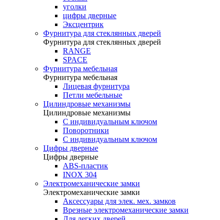
уголки
цифры дверные
Эксцентрик
Фурнитура для стеклянных дверей
Фурнитура для стеклянных дверей
RANGE
SPACE
Фурнитура мебельная
Фурнитура мебельная
Лицевая фурнитура
Петли мебельные
Цилиндровые механизмы
Цилиндровые механизмы
C индивидуальным ключом
Поворотники
С индивидуальным ключом
Цифры дверные
Цифры дверные
ABS-пластик
INOX 304
Электромеханические замки
Электромеханические замки
Аксессуары для элек. мех. замков
Врезные электромеханические замки
Для легких дверей