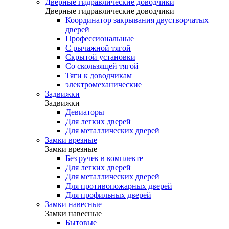
Дверные гидравлические доводчики
Дверные гидравлические доводчики
Координатор закрывания двустворчатых
дверей
Профессиональные
С рычажной тягой
Скрытой установки
Со скользящей тягой
Тяги к доводчикам
электромеханические
Задвижки
Задвижки
Девиаторы
Для легких дверей
Для металлических дверей
Замки врезные
Замки врезные
Без ручек в комплекте
Для легких дверей
Для металлических дверей
Для противопожарных дверей
Для профильных дверей
Замки навесные
Замки навесные
Бытовые