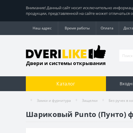
Внимание! Данный сайт носит исключительно информацио
продукции, представленной на сайте может отличаться о
Наш адрес
Время работы
Оплата
Дост
Двери и системы открывания
Каталог
Входн
Замки и фурнитура
Защелки
Без ручек в к
Шариковый Punto (Пунто) 