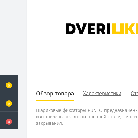
0
Обзор товара
Характеристики
От
0
Шариковые фиксаторы PUNTO предназначены д
изготовлены из высокопрочной стали, лицев
0
закрывания.