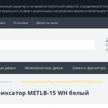
нный характер и не является публичной офертой, определяемой поло
т реального, в связи с различными настройками ваших устройств для 
авка
Установка
Двери на заказ
ые двери
Межкомнатные двери
Замки и фурнитура
омплекте
Шариковый Punto (Пунто) фиксатор METLB-15 WH белый
фиксатор METLB-15 WH белый