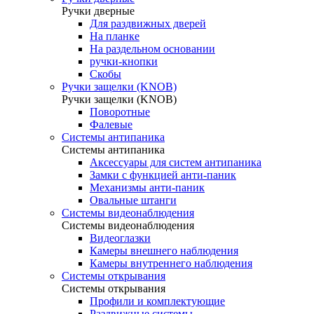
Ручки дверные
Для раздвижных дверей
На планке
На раздельном основании
ручки-кнопки
Скобы
Ручки защелки (KNOB)
Ручки защелки (KNOB)
Поворотные
Фалевые
Системы антипаника
Системы антипаника
Аксессуары для систем антипаника
Замки с функцией анти-паник
Механизмы анти-паник
Овальные штанги
Системы видеонаблюдения
Системы видеонаблюдения
Видеоглазки
Камеры внешнего наблюдения
Камеры внутреннего наблюдения
Системы открывания
Системы открывания
Профили и комплектующие
Раздвижные системы