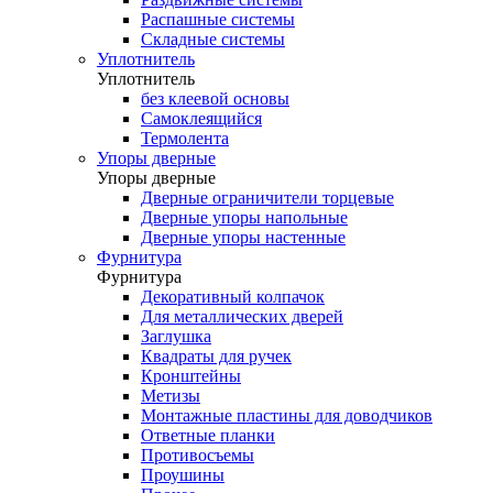
Распашные системы
Складные системы
Уплотнитель
Уплотнитель
без клеевой основы
Самоклеящийся
Термолента
Упоры дверные
Упоры дверные
Дверные ограничители торцевые
Дверные упоры напольные
Дверные упоры настенные
Фурнитура
Фурнитура
Декоративный колпачок
Для металлических дверей
Заглушка
Квадраты для ручек
Кронштейны
Метизы
Монтажные пластины для доводчиков
Ответные планки
Противосъемы
Проушины