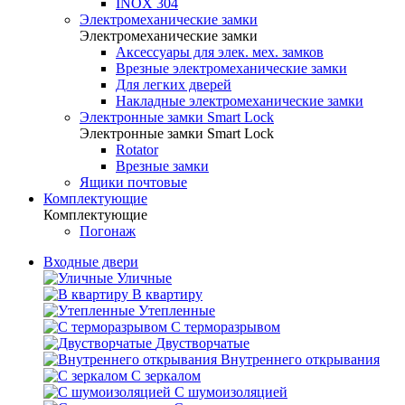
INOX 304
Электромеханические замки
Электромеханические замки
Аксессуары для элек. мех. замков
Врезные электромеханические замки
Для легких дверей
Накладные электромеханические замки
Электронные замки Smart Lock
Электронные замки Smart Lock
Rotator
Врезные замки
Ящики почтовые
Комплектующие
Комплектующие
Погонаж
Входные двери
Уличные
В квартиру
Утепленные
С терморазрывом
Двустворчатые
Внутреннего открывания
С зеркалом
С шумоизоляцией