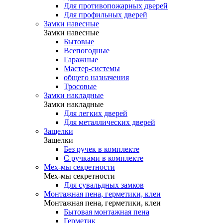
Для противопожарных дверей
Для профильных дверей
Замки навесные
Замки навесные
Бытовые
Всепогодные
Гаражные
Мастер-системы
общего назначения
Тросовые
Замки накладные
Замки накладные
Для легких дверей
Для металлических дверей
Защелки
Защелки
Без ручек в комплекте
С ручками в комплекте
Мех-мы секретности
Мех-мы секретности
Для сувальдных замков
Монтажная пена, герметики, клеи
Монтажная пена, герметики, клеи
Бытовая монтажная пена
Герметик