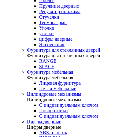
Прочее
Пружины дверные
Регулятор прижима
Стучалки
Терморазрыв
Уголки
уголки
цифры дверные
Эксцентрик
Фурнитура для стеклянных дверей
Фурнитура для стеклянных дверей
RANGE
SPACE
Фурнитура мебельная
Фурнитура мебельная
Лицевая фурнитура
Петли мебельные
Цилиндровые механизмы
Цилиндровые механизмы
C индивидуальным ключом
Поворотники
С индивидуальным ключом
Цифры дверные
Цифры дверные
ABS-пластик