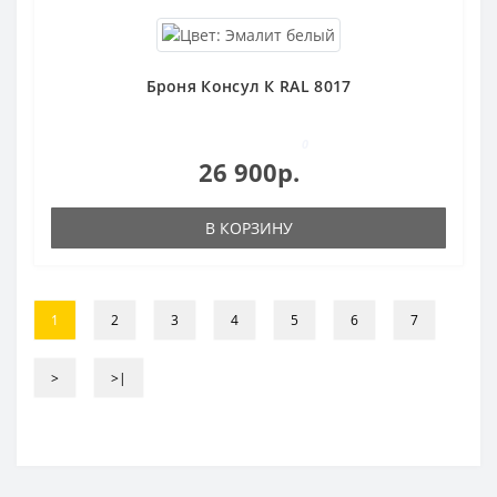
Броня Консул К RAL 8017
0
26 900р.
В КОРЗИНУ
1
2
3
4
5
6
7
>
>|