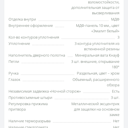
взломостойкости,
дополнительная защита от
высверливания
Отделка внутри
МДФ
Внутреннее оформление
МДФ-панель 10 мм., цвет
«Эмалит белый»
Кол-во контуров уплотнения
3
Уплотнение
3 контура уплотнителя из
вспененной резины
Наполнитель дверного полотна
Минеральная вата Кнауф
Петли
3 шт. внешние, открывание
180°
Ручка
Раздельная, цвет – хром
Глазок
Объемный, расширенного
обзора
Независимая задвижка «Ночной сторож»
Есть
Противосъемные штыри
3 шт.
Регулировка прижима
Металлический эксцентрик
притвора
для защелки на основном
замке
Наличие терморазрыва
Нет
Наличие стеклопакета
Нет