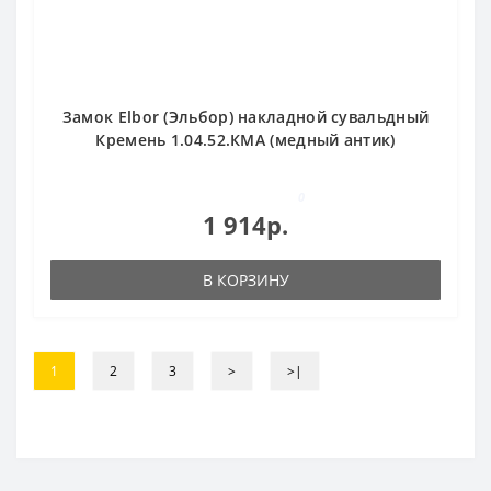
Замок Elbor (Эльбор) накладной сувальдный
Кремень 1.04.52.КМА (медный антик)
0
1 914р.
В КОРЗИНУ
1
2
3
>
>|