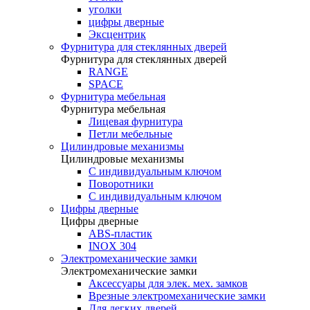
уголки
цифры дверные
Эксцентрик
Фурнитура для стеклянных дверей
Фурнитура для стеклянных дверей
RANGE
SPACE
Фурнитура мебельная
Фурнитура мебельная
Лицевая фурнитура
Петли мебельные
Цилиндровые механизмы
Цилиндровые механизмы
C индивидуальным ключом
Поворотники
С индивидуальным ключом
Цифры дверные
Цифры дверные
ABS-пластик
INOX 304
Электромеханические замки
Электромеханические замки
Аксессуары для элек. мех. замков
Врезные электромеханические замки
Для легких дверей