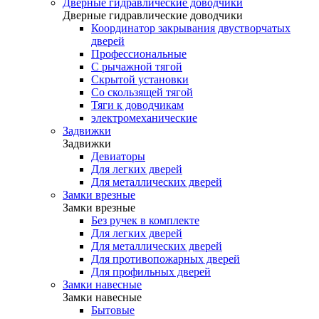
Дверные гидравлические доводчики
Дверные гидравлические доводчики
Координатор закрывания двустворчатых
дверей
Профессиональные
С рычажной тягой
Скрытой установки
Со скользящей тягой
Тяги к доводчикам
электромеханические
Задвижки
Задвижки
Девиаторы
Для легких дверей
Для металлических дверей
Замки врезные
Замки врезные
Без ручек в комплекте
Для легких дверей
Для металлических дверей
Для противопожарных дверей
Для профильных дверей
Замки навесные
Замки навесные
Бытовые