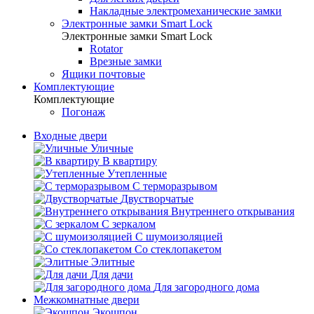
Накладные электромеханические замки
Электронные замки Smart Lock
Электронные замки Smart Lock
Rotator
Врезные замки
Ящики почтовые
Комплектующие
Комплектующие
Погонаж
Входные двери
Уличные
В квартиру
Утепленные
С терморазрывом
Двустворчатые
Внутреннего открывания
С зеркалом
С шумоизоляцией
Со стеклопакетом
Элитные
Для дачи
Для загородного дома
Межкомнатные двери
Экошпон