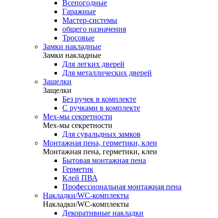
Всепогодные
Гаражные
Мастер-системы
общего назначения
Тросовые
Замки накладные
Замки накладные
Для легких дверей
Для металлических дверей
Защелки
Защелки
Без ручек в комплекте
С ручками в комплекте
Мех-мы секретности
Мех-мы секретности
Для сувальдных замков
Монтажная пена, герметики, клеи
Монтажная пена, герметики, клеи
Бытовая монтажная пена
Герметик
Клей ПВА
Профессиональная монтажная пена
Накладки/WC-комплекты
Накладки/WC-комплекты
Декоративные накладки