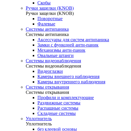
Скобы
Ручки защелки (KNOB)
Ручки защелки (KNOB)
Поворотные
Фалевые
Системы антипаника
Системы антипаника
Аксессуары для систем антипаника
Замки с функцией анти-паник
Механизмы анти-паник
Овальные штанги
Системы видеонаблюдения
Системы видеонаблюдения
Видеоглазки
Камеры внешнего наблюдения
Камеры внутреннего наблюдения
Системы открывания
Системы открывания
Профили и комплектующие
Раздвижные системы
Распашные системы
Складные системы
Уплотнитель
Уплотнитель
без клеевой основы