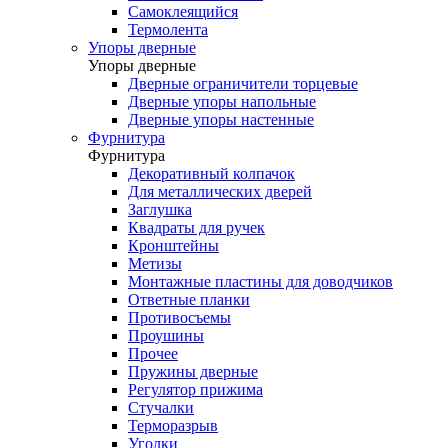
Самоклеящийся
Термолента
Упоры дверные
Упоры дверные
Дверные ограничители торцевые
Дверные упоры напольные
Дверные упоры настенные
Фурнитура
Фурнитура
Декоративный колпачок
Для металлических дверей
Заглушка
Квадраты для ручек
Кронштейны
Метизы
Монтажные пластины для доводчиков
Ответные планки
Противосъемы
Проушины
Прочее
Пружины дверные
Регулятор прижима
Стучалки
Терморазрыв
Уголки