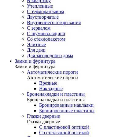
В квартиру
Утепленные
С терморазрывом
Двустворчатые
Внутреннего открывания
С зеркалом
С шумоизоляцией
Со стеклопакетом
Элитные
Для дачи
Для загородного дома
Замки и фурнитура
Замки и фурнитура
Автоматические пороги
Автоматические пороги
Врезные
Накладные
Броненакладки и пластины
Броненакладки и пластины
Бронированные накладки
Бронированные пластины
Глазки дверные
Глазки дверные
C пластиковой оптикой
Со стеклянной оптикой