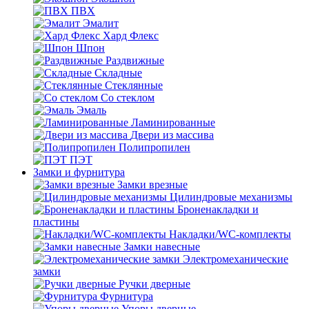
ПВХ
Эмалит
Хард Флекс
Шпон
Раздвижные
Складные
Стеклянные
Со стеклом
Эмаль
Ламинированные
Двери из массива
Полипропилен
ПЭТ
Замки и фурнитура
Замки врезные
Цилиндровые механизмы
Броненакладки и
пластины
Накладки/WC-комплекты
Замки навесные
Электромеханические
замки
Ручки дверные
Фурнитура
Упоры дверные