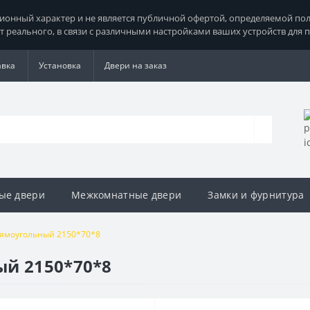
нный характер и не является публичной офертой, определяемой поло
т реального, в связи с различными настройками ваших устройств для 
авка
Установка
Двери на заказ
ые двери
Межкомнатные двери
Замки и фурнитура
рямоугольный 2150*70*8
ый 2150*70*8