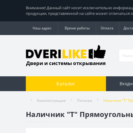
Внимание! Данный сайт носит исключительно информацио
продукции, представленной на сайте может отличаться о
Наш адрес
Время работы
Оплата
Дост
Двери и системы открывания
Каталог
Входн
Комплектующие
Погонаж
Наличник "Т" П
Наличник "Т" Прямоугольн