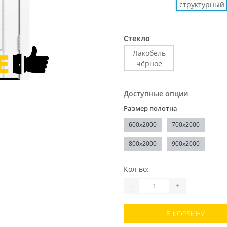
Стекло
Лакобель
чёрное
Доступные опции
Размер полотна
600x2000
700x2000
800x2000
900x2000
Кол-во:
-
+
В КОРЗИНУ