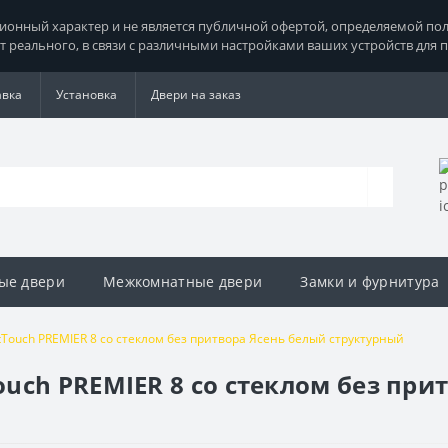
нный характер и не является публичной офертой, определяемой поло
т реального, в связи с различными настройками ваших устройств для 
авка
Установка
Двери на заказ
ые двери
Межкомнатные двери
Замки и фурнитура
Touch PREMIER 8 со стеклом без притвора Ясень белый структурный
uch PREMIER 8 со стеклом без при