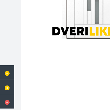
0
0
0