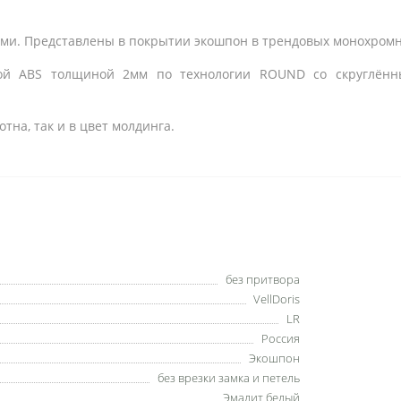
ми. Представлены в покрытии экошпон в трендовых монохромн
кой ABS толщиной 2мм по технологии ROUND со скруглённ
отна, так и в цвет молдинга.
без притвора
VellDoris
LR
Россия
Экошпон
без врезки замка и петель
Эмалит белый