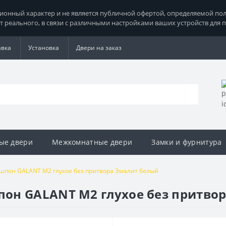
нный характер и не является публичной офертой, определяемой поло
т реального, в связи с различными настройками ваших устройств для 
авка
Установка
Двери на заказ
ые двери
Межкомнатные двери
Замки и фурнитура
шпон GALANT M2 глухое без притвора Эмалит белый
он GALANT M2 глухое без притво