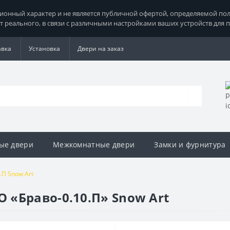
нный характер и не является публичной офертой, определяемой поло
т реального, в связи с различными настройками ваших устройств для 
авка
Установка
Двери на заказ
ые двери
Межкомнатные двери
Замки и фурнитура
.П Snow Art
«Браво-0.10.П» Snow Art