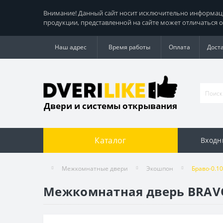
Внимание! Данный сайт носит исключительно информацио
продукции, представленной на сайте может отличаться о
Наш адрес
Время работы
Оплата
Дост
Двери и системы открывания
Каталог
Входн
Межкомнатные двери
Экошпон
Браво-0.10
Межкомнатная дверь BRAVO 