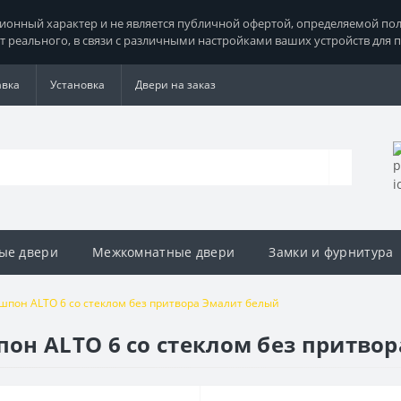
нный характер и не является публичной офертой, определяемой поло
т реального, в связи с различными настройками ваших устройств для 
авка
Установка
Двери на заказ
ые двери
Межкомнатные двери
Замки и фурнитура
пон ALTO 6 со стеклом без притвора Эмалит белый
он ALTO 6 со стеклом без притво