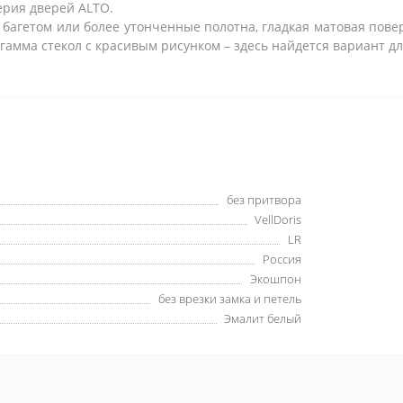
рия дверей ALTO.
гетом или более утонченные полотна, гладкая матовая повер
гамма стекол с красивым рисунком – здесь найдется вариант дл
без притвора
VellDoris
LR
Россия
Экошпон
без врезки замка и петель
Эмалит белый