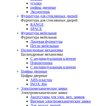
уголки
цифры дверные
Эксцентрик
Фурнитура для стеклянных дверей
Фурнитура для стеклянных дверей
RANGE
SPACE
Фурнитура мебельная
Фурнитура мебельная
Лицевая фурнитура
Петли мебельные
Цилиндровые механизмы
Цилиндровые механизмы
C индивидуальным ключом
Поворотники
С индивидуальным ключом
Цифры дверные
Цифры дверные
ABS-пластик
INOX 304
Электромеханические замки
Электромеханические замки
Аксессуары для элек. мех. замков
Врезные электромеханические замки
Для легких дверей