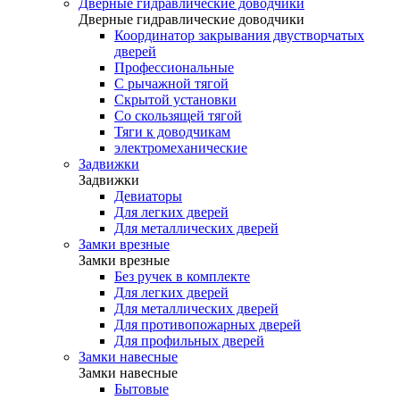
Дверные гидравлические доводчики
Дверные гидравлические доводчики
Координатор закрывания двустворчатых
дверей
Профессиональные
С рычажной тягой
Скрытой установки
Со скользящей тягой
Тяги к доводчикам
электромеханические
Задвижки
Задвижки
Девиаторы
Для легких дверей
Для металлических дверей
Замки врезные
Замки врезные
Без ручек в комплекте
Для легких дверей
Для металлических дверей
Для противопожарных дверей
Для профильных дверей
Замки навесные
Замки навесные
Бытовые