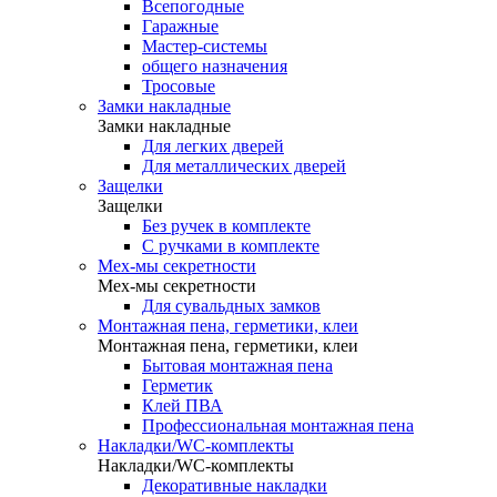
Всепогодные
Гаражные
Мастер-системы
общего назначения
Тросовые
Замки накладные
Замки накладные
Для легких дверей
Для металлических дверей
Защелки
Защелки
Без ручек в комплекте
С ручками в комплекте
Мех-мы секретности
Мех-мы секретности
Для сувальдных замков
Монтажная пена, герметики, клеи
Монтажная пена, герметики, клеи
Бытовая монтажная пена
Герметик
Клей ПВА
Профессиональная монтажная пена
Накладки/WC-комплекты
Накладки/WC-комплекты
Декоративные накладки