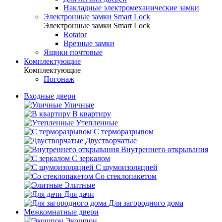
Накладные электромеханические замки
Электронные замки Smart Lock
Электронные замки Smart Lock
Rotator
Врезные замки
Ящики почтовые
Комплектующие
Комплектующие
Погонаж
Входные двери
Уличные
В квартиру
Утепленные
С терморазрывом
Двустворчатые
Внутреннего открывания
С зеркалом
С шумоизоляцией
Со стеклопакетом
Элитные
Для дачи
Для загородного дома
Межкомнатные двери
Экошпон