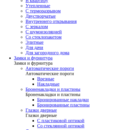
В квартиру
Утепленные
С терморазрывом
Двустворчатые
Внутреннего открывания
С зеркалом
С шумоизоляцией
Со стеклопакетом
Элитные
Для дачи
Для загородного дома
Замки и фурнитура
Замки и фурнитура
Автоматические пороги
Автоматические пороги
Врезные
Накладные
Броненакладки и пластины
Броненакладки и пластины
Бронированные накладки
Бронированные пластины
Глазки дверные
Глазки дверные
C пластиковой оптикой
Со стеклянной оптикой