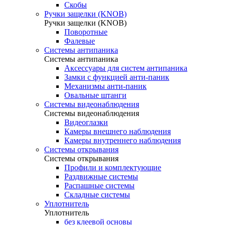
Скобы
Ручки защелки (KNOB)
Ручки защелки (KNOB)
Поворотные
Фалевые
Системы антипаника
Системы антипаника
Аксессуары для систем антипаника
Замки с функцией анти-паник
Механизмы анти-паник
Овальные штанги
Системы видеонаблюдения
Системы видеонаблюдения
Видеоглазки
Камеры внешнего наблюдения
Камеры внутреннего наблюдения
Системы открывания
Системы открывания
Профили и комплектующие
Раздвижные системы
Распашные системы
Складные системы
Уплотнитель
Уплотнитель
без клеевой основы