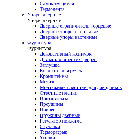
Самоклеящийся
Термолента
Упоры дверные
Упоры дверные
Дверные ограничители торцевые
Дверные упоры напольные
Дверные упоры настенные
Фурнитура
Фурнитура
Декоративный колпачок
Для металлических дверей
Заглушка
Квадраты для ручек
Кронштейны
Метизы
Монтажные пластины для доводчиков
Ответные планки
Противосъемы
Проушины
Прочее
Пружины дверные
Регулятор прижима
Стучалки
Терморазрыв
Уголки