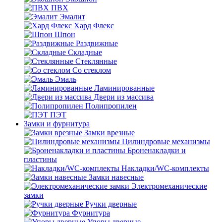
ПВХ
Эмалит
Хард Флекс
Шпон
Раздвижные
Складные
Стеклянные
Со стеклом
Эмаль
Ламинированные
Двери из массива
Полипропилен
ПЭТ
Замки и фурнитура
Замки врезные
Цилиндровые механизмы
Броненакладки и
пластины
Накладки/WC-комплекты
Замки навесные
Электромеханические
замки
Ручки дверные
Фурнитура
Упоры дверные