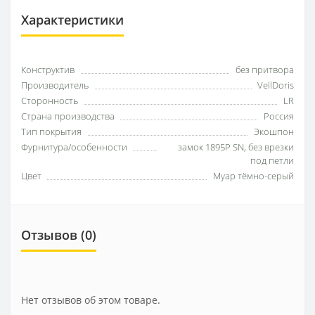
Характеристики
Конструктив
без притвора
Производитель
VellDoris
Сторонность
LR
Страна производства
Россия
Тип покрытия
Экошпон
Фурнитура/особенности
замок 1895Р SN, без врезки
под петли
Цвет
Муар тёмно-серый
Отзывов (0)
Нет отзывов об этом товаре.