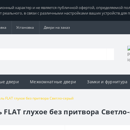
нный характер и не является публичной офертой, определяемой поло
т реального, в связи с различными настройками ваших устройств для 
авка
Установка
Двери на заказ
ые двери
Межкомнатные двери
Замки и фурнитура
ь FLAT глухое без притвора Светло-серый
FLAT глухое без притвора Светло