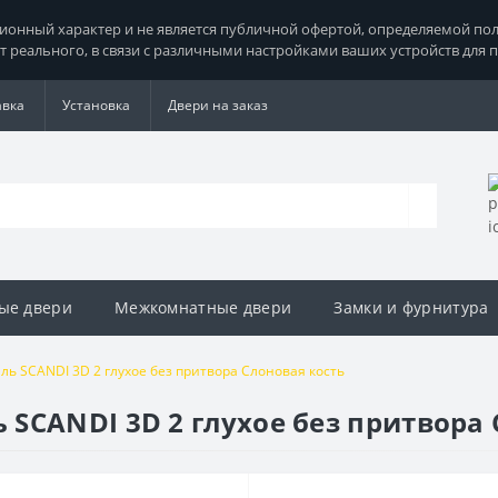
нный характер и не является публичной офертой, определяемой поло
т реального, в связи с различными настройками ваших устройств для 
авка
Установка
Двери на заказ
ые двери
Межкомнатные двери
Замки и фурнитура
ь SCANDI 3D 2 глухое без притвора Слоновая кость
SCANDI 3D 2 глухое без притвора 