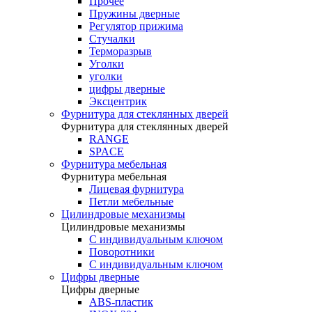
Прочее
Пружины дверные
Регулятор прижима
Стучалки
Терморазрыв
Уголки
уголки
цифры дверные
Эксцентрик
Фурнитура для стеклянных дверей
Фурнитура для стеклянных дверей
RANGE
SPACE
Фурнитура мебельная
Фурнитура мебельная
Лицевая фурнитура
Петли мебельные
Цилиндровые механизмы
Цилиндровые механизмы
C индивидуальным ключом
Поворотники
С индивидуальным ключом
Цифры дверные
Цифры дверные
ABS-пластик