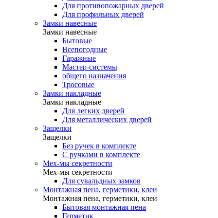
Для противопожарных дверей
Для профильных дверей
Замки навесные
Замки навесные
Бытовые
Всепогодные
Гаражные
Мастер-системы
общего назначения
Тросовые
Замки накладные
Замки накладные
Для легких дверей
Для металлических дверей
Защелки
Защелки
Без ручек в комплекте
С ручками в комплекте
Мех-мы секретности
Мех-мы секретности
Для сувальдных замков
Монтажная пена, герметики, клеи
Монтажная пена, герметики, клеи
Бытовая монтажная пена
Герметик