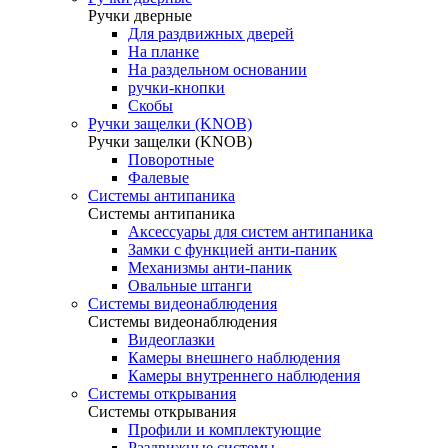
Ручки дверные
Для раздвижных дверей
На планке
На раздельном основании
ручки-кнопки
Скобы
Ручки защелки (KNOB)
Ручки защелки (KNOB)
Поворотные
Фалевые
Системы антипаника
Системы антипаника
Аксессуары для систем антипаника
Замки с функцией анти-паник
Механизмы анти-паник
Овальные штанги
Системы видеонаблюдения
Системы видеонаблюдения
Видеоглазки
Камеры внешнего наблюдения
Камеры внутреннего наблюдения
Системы открывания
Системы открывания
Профили и комплектующие
Раздвижные системы