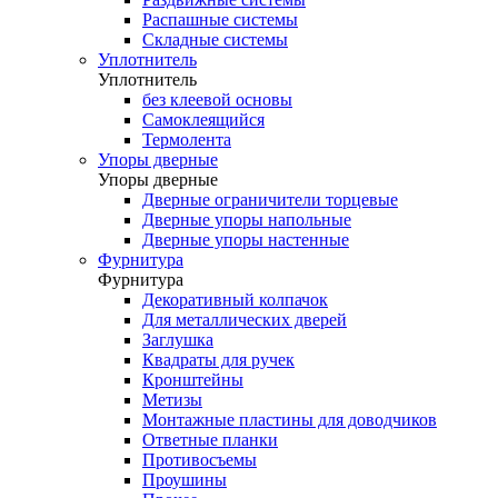
Распашные системы
Складные системы
Уплотнитель
Уплотнитель
без клеевой основы
Самоклеящийся
Термолента
Упоры дверные
Упоры дверные
Дверные ограничители торцевые
Дверные упоры напольные
Дверные упоры настенные
Фурнитура
Фурнитура
Декоративный колпачок
Для металлических дверей
Заглушка
Квадраты для ручек
Кронштейны
Метизы
Монтажные пластины для доводчиков
Ответные планки
Противосъемы
Проушины