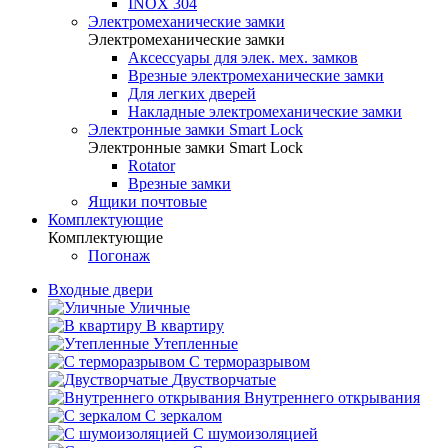
INOX 304
Электромеханические замки
Электромеханические замки
Аксессуары для элек. мех. замков
Врезные электромеханические замки
Для легких дверей
Накладные электромеханические замки
Электронные замки Smart Lock
Электронные замки Smart Lock
Rotator
Врезные замки
Ящики почтовые
Комплектующие
Комплектующие
Погонаж
Входные двери
Уличные
В квартиру
Утепленные
С терморазрывом
Двустворчатые
Внутреннего открывания
С зеркалом
С шумоизоляцией