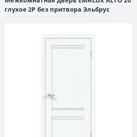
Межкомнатная дверь EMALUX ALTO 20
глухое 2P без притвора Эльбрус