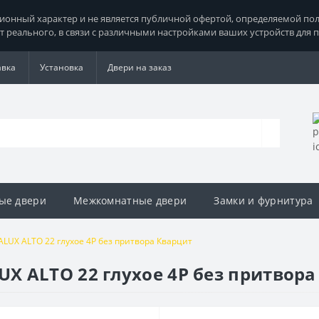
нный характер и не является публичной офертой, определяемой поло
т реального, в связи с различными настройками ваших устройств для 
авка
Установка
Двери на заказ
ые двери
Межкомнатные двери
Замки и фурнитура
UX ALTO 22 глухое 4P без притвора Кварцит
 ALTO 22 глухое 4P без притвора