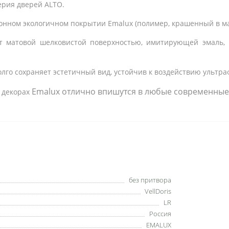
ерия дверей ALTO.
онном экологичном покрытии Emalux (полимер, крашенный в м
т матовой шелковистой поверхностью, имитирующей эмаль, 
лго сохраняет эстетичный вид, устойчив к воздействию ультра
Emalux 
отлично впишутся в любые современные
 декорах
без притвора
VellDoris
LR
Россия
EMALUX