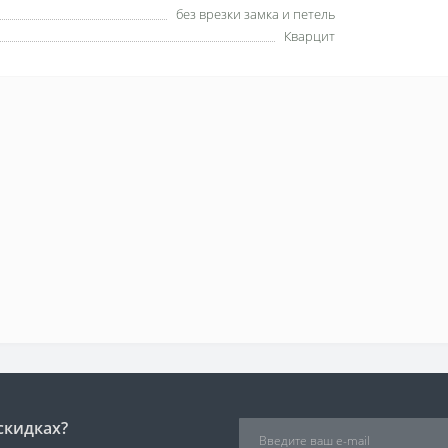
без врезки замка и петель
Кварцит
скидках?