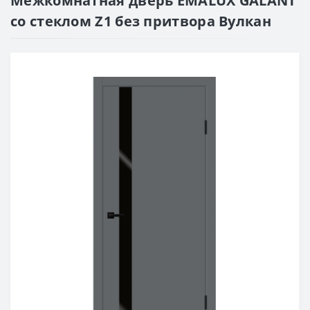
Межкомнатная дверь EMALUX GALANT
со стеклом Z1 без притвора Вулкан