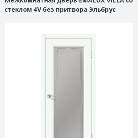
Межкомнатная дверь EMALUX VILLA со
стеклом 4V без притвора Эльбрус