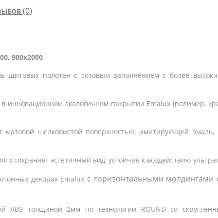
зывов (0)
00, 900x2000
ль щитовых полотен c сотовым заполнением с более высоки
 в инновационном экологичном покрытии Emalux (полимер, к
т матовой шелковистой поверхностью, имитирующей эмаль, 
лго сохраняет эстетичный вид, устойчив к воздействию ультра
с горизонтальными молдингами
отонных декорах
Emalux
кой ABS толщиной 2мм по технологии ROUND со скруглённ