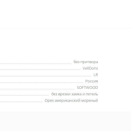
без притвора
VellDoris
LR
Россия
SOFTWOOD
без врезки замка и петель
Орех американский мореный