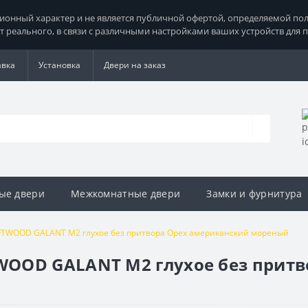
нный характер и не является публичной офертой, определяемой поло
т реального, в связи с различными настройками ваших устройств для 
авка
Установка
Двери на заказ
ые двери
Межкомнатные двери
Замки и фурнитура
TWOOD GALANT M2 глухое без притвора Орех американский мореный
OOD GALANT M2 глухое без притв