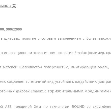
зывов (0)
00, 900x2000
ль щитовых полотен c сотовым заполнением с более высоки
 в инновационном экологичном покрытии Emalux (полимер, к
т матовой шелковистой поверхностью, имитирующей эмаль, 
лго сохраняет эстетичный вид, устойчив к воздействию ультра
с горизонтальными молдингами
отонных декорах
Emalux
кой ABS толщиной 2мм по технологии ROUND со скруглённ