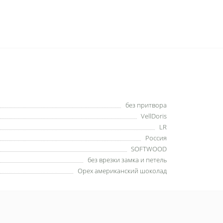
без притвора
VellDoris
LR
Россия
SOFTWOOD
без врезки замка и петель
Орех американский шоколад