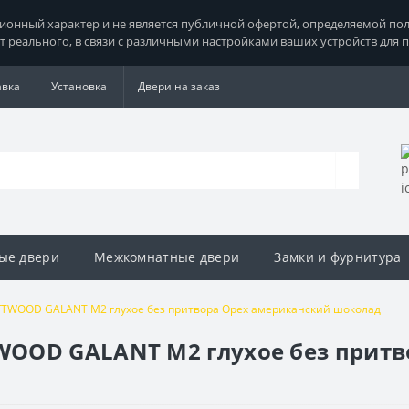
нный характер и не является публичной офертой, определяемой поло
т реального, в связи с различными настройками ваших устройств для 
авка
Установка
Двери на заказ
ые двери
Межкомнатные двери
Замки и фурнитура
TWOOD GALANT M2 глухое без притвора Орех американский шоколад
OOD GALANT M2 глухое без притв