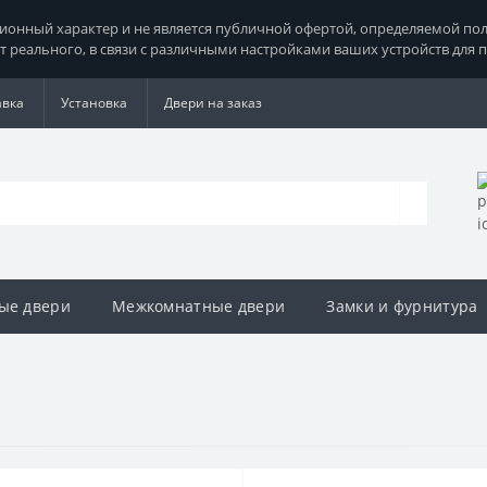
нный характер и не является публичной офертой, определяемой поло
т реального, в связи с различными настройками ваших устройств для 
авка
Установка
Двери на заказ
ые двери
Межкомнатные двери
Замки и фурнитура