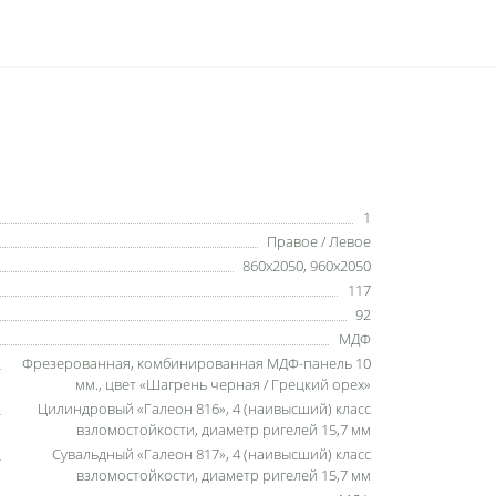
1
Правое / Левое
860x2050, 960x2050
117
92
МДФ
Фрезерованная, комбинированная МДФ-панель 10
мм., цвет «Шагрень черная / Грецкий орех»
Цилиндровый «Галеон 816», 4 (наивысший) класс
взломостойкости, диаметр ригелей 15,7 мм
Сувальдный «Галеон 817», 4 (наивысший) класс
взломостойкости, диаметр ригелей 15,7 мм