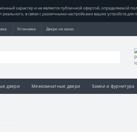
нный характер и не является публичной офертой, определяемой поло
т реального, в связи с различными настройками ваших устройств для 
авка
Установка
Двери на заказ
ые двери
Межкомнатные двери
Замки и фурнитура