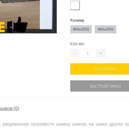
Размер
860x2050
960x2050
Кол-во:
-
+
В КОРЗИНУ
БЫСТРЫЙ ЗАКАЗ
зывов (0)
ез уведомления произвести замену замков, на замки других 