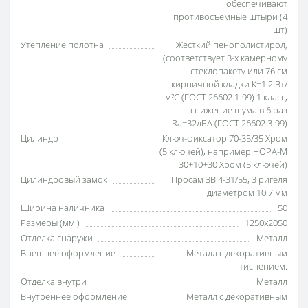
обеспечивают
противосъемные штыри (4
шт)
Утепление полотна
Жесткий пенополистирол,
(соответствует 3-х камерному
стеклопакету или 76 см
кирпичной кладки К=1.2 Вт/
м²С (ГОСТ 26602.1-99) 1 класс,
снижение шума в 6 раз
Ra=32дБА (ГОСТ 26602.3-99)
Цилиндр
Ключ-фиксатор 70-35/35 Хром
(5 ключей), например НОРА-М
30+10+30 Хром (5 ключей)
Цилиндровый замок
Просам ЗВ 4-31/55, 3 ригеля
диаметром 10.7 мм
Ширина наличника
50
Размеры (мм.)
1250x2050
Отделка снаружи
Металл
Внешнее оформление
Металл с декоративным
тиснением.
Отделка внутри
Металл
Внутреннее оформление
Металл с декоративным