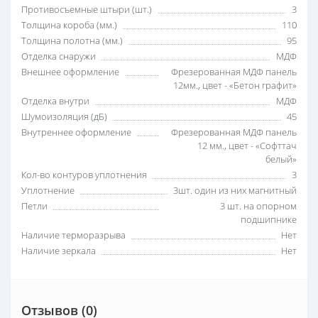
Противосъемные штыри (шт.)
3
Толщина короба (мм.)
110
Толщина полотна (мм.)
95
Отделка снаружи
МДФ
Внешнее оформление
Фрезерованная МДФ панель
12мм., цвет - «Бетон графит»
Отделка внутри
МДФ
Шумоизоляция (дБ)
45
Внутреннее оформление
Фрезерованная МДФ панель
12 мм., цвет - «Софттач
белый»
Кол-во контуров уплотнения
3
Уплотнение
3шт. один из них магнитный
Петли
3 шт. на опорном
подшипнике
Наличие терморазрыва
Нет
Наличие зеркала
Нет
Отзывов (0)