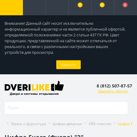
0
0
0
Внимание! Данный сайт носит исключительно
информационный характер и не является публичной офертой,
определяемой положениями части 2 статьи 437 ГК РФ. Цвет
продукции, представленной на сайте может отличаться от
реального, в связи с различными настройками ваших
устройств для просмотра.
Закрыть
8 (812) 507-87-57
Заказать звонок
Двери и системы открывания
Замки и фурнитура
Цифры дверные
ABS-пластик
Цифра Fua