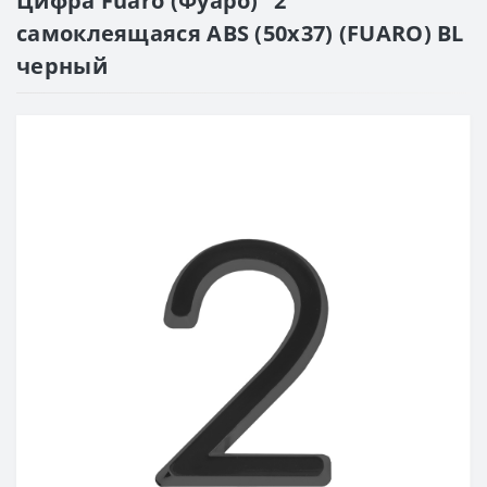
Цифра Fuaro (Фуаро) "2"
самоклеящаяся ABS (50х37) (FUARO) BL
черный