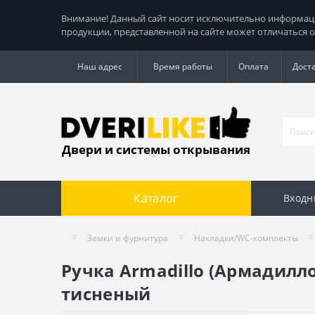
Внимание! Данный сайт носит исключительно информацио
продукции, представленной на сайте может отличаться о
Наш адрес
Время работы
Оплата
Дост
Двери и системы открывания
Каталог
Входн
Замки и фурнитура
Накладки/WC-комплекты
Ручка Armadillo (Армадилл
тисненый