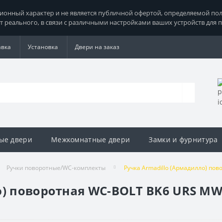
нный характер и не является публичной офертой, определяемой поло
т реального, в связи с различными настройками ваших устройств для 
авка
Установка
Двери на заказ
ые двери
Межкомнатные двери
Замки и фурнитура
Ручки поворотные/WC-комплекты
Ручка Armadillo (Армадилло) п
о) поворотная WC-BOLT BK6 URS M