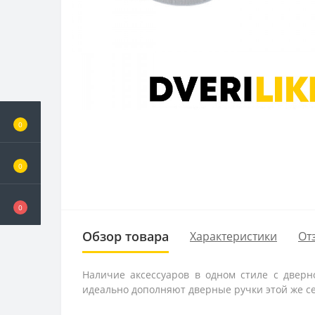
0
0
0
Обзор товара
Характеристики
От
Наличие аксессуаров в одном стиле с двер
идеально дополняют дверные ручки этой же се