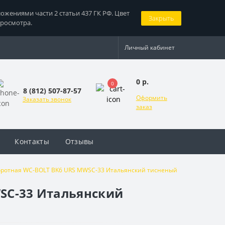
жениями части 2 статьи 437 ГК РФ. Цвет
Закрыть
просмотра.
Личный кабинет
0 р.
0
8 (812) 507-87-57
Оформить
Заказать звонок
заказ
Контакты
Отзывы
оворотная WC-BOLT BK6 URS MWSC-33 Итальянский тисненый
WSC-33 Итальянский