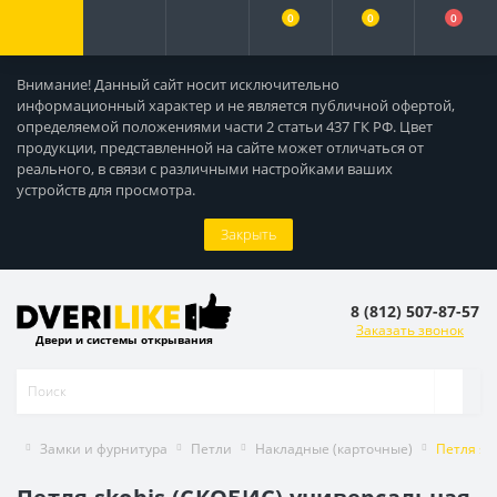
0
0
0
Внимание! Данный сайт носит исключительно
информационный характер и не является публичной офертой,
определяемой положениями части 2 статьи 437 ГК РФ. Цвет
продукции, представленной на сайте может отличаться от
реального, в связи с различными настройками ваших
устройств для просмотра.
Закрыть
8 (812) 507-87-57
Заказать звонок
Двери и системы открывания
Замки и фурнитура
Петли
Накладные (карточные)
Петля sk