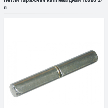
Петля гаражная каплевидная 10x60 б/
п