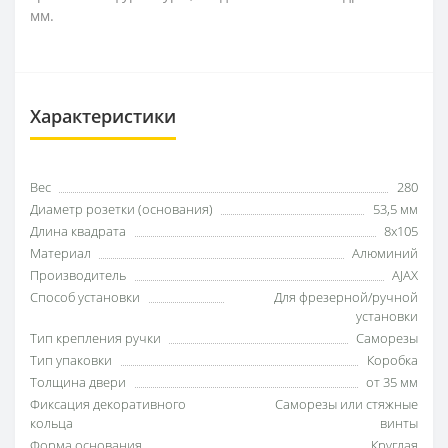
мм.
Характеристики
Вес
280
Диаметр розетки (основания)
53,5 мм
Длина квадрата
8x105
Материал
Алюминий
Производитель
AJAX
Способ установки
Для фрезерной/ручной
установки
Тип крепления ручки
Саморезы
Тип упаковки
Коробка
Толщина двери
от 35 мм
Фиксация декоративного
Саморезы или стяжные
кольца
винты
Форма основания
Круглая