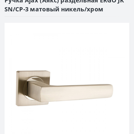
Ручка Ajax (Аякс) раздельная ERGO JK
SN/CP-3 матовый никель/хром