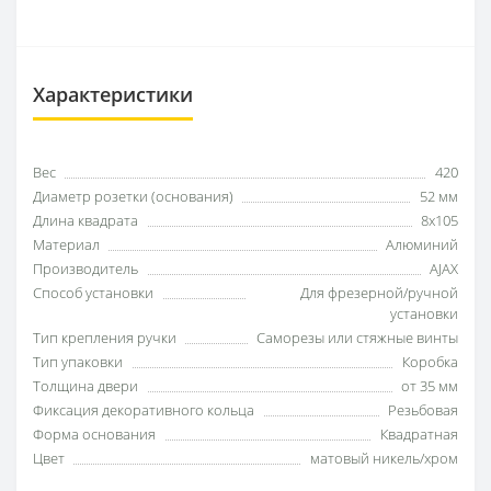
Характеристики
Вес
420
Диаметр розетки (основания)
52 мм
Длина квадрата
8x105
Материал
Алюминий
Производитель
AJAX
Способ установки
Для фрезерной/ручной
установки
Тип крепления ручки
Саморезы или стяжные винты
Тип упаковки
Коробка
Толщина двери
от 35 мм
Фиксация декоративного кольца
Резьбовая
Форма основания
Квадратная
Цвет
матовый никель/хром