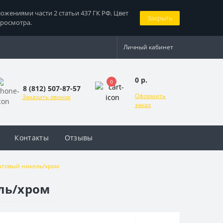
жениями части 2 статьи 437 ГК РФ. Цвет
Закрыть
просмотра.
Личный кабинет
0 р.
0
8 (812) 507-87-57
Оформить
Заказать звонок
заказ
Контакты
Отзывы
матовый никель/хром
ель/хром