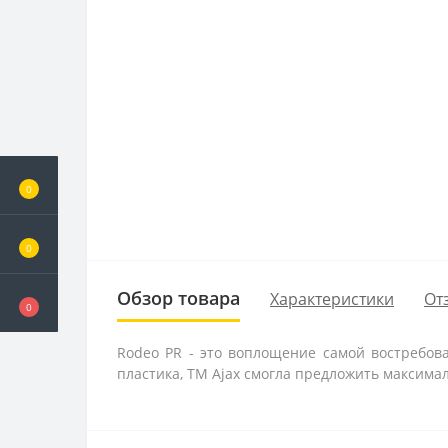
0
0
Обзор товара
Характеристики
От
0
Rodeo PR - это воплощение самой востребов
пластика, TM Ajax смогла предложить максим