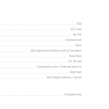
350
53,5 мм
8х105
Алюминий
AJAX
Для фрезерной/ручной установки
Коробка
От 35 мм
Саморезы или стяжные винты
Круглая
Матовый никель / хром
Гальваника