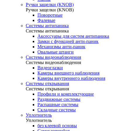
Ручки защелки (KNOB)
Ручки защелки (KNOB)
Поворотные
Фалевые
Системы антипаника
Системы антипаника
Аксессуары для систем антипаника
Замки с функцией анти-паник
Механизмы анти-паник
Овальные штанги
Системы видеонаблюдения
Системы видеонаблюдения
Видеоглазки
Камеры внешнего наблюдения
Камеры внутреннего наблюдения
Системы открывания
Системы открывания
Профили и комплектующие
Раздвижные системы
Распашные системы
Складные системы
Уплотнитель
Уплотнитель
без клеевой основы
Самоклеящийся