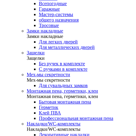
Всепогодные
Гаражные
Мастер-системы
общего назначения
Тросовые
Замки накладные
Замки накладные
Для легких дверей
Для металлических дверей
Защелки
Защелки
Без ручек в комплекте
С ручками в комплекте
Мех-мы секретности
Мех-мы секретности
Для сувальдных замков
Монтажная пена, герметики, клеи
Монтажная пена, герметики, клеи
Бытовая монтажная пена
Герметик
Клей ПВА
Профессиональная монтажная пена
Накладки/WC-комплекты
Накладки/WC-комплекты
Декоративные накладки