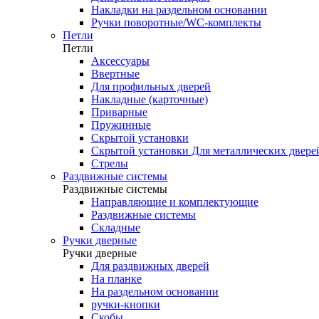
Накладки на раздельном основании
Ручки поворотные/WC-комплекты
Петли
Петли
Аксессуары
Ввертные
Для профильных дверей
Накладные (карточные)
Приварные
Пружинные
Скрытой установки
Скрытой установки Для металлических двере
Стрелы
Раздвижные системы
Раздвижные системы
Направляющие и комплектующие
Раздвижные системы
Складные
Ручки дверные
Ручки дверные
Для раздвижных дверей
На планке
На раздельном основании
ручки-кнопки
Скобы