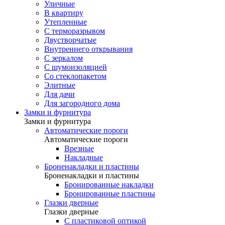
Уличные
В квартиру
Утепленные
С терморазрывом
Двустворчатые
Внутреннего открывания
С зеркалом
С шумоизоляцией
Со стеклопакетом
Элитные
Для дачи
Для загородного дома
Замки и фурнитура
Замки и фурнитура
Автоматические пороги
Автоматические пороги
Врезные
Накладные
Броненакладки и пластины
Броненакладки и пластины
Бронированные накладки
Бронированные пластины
Глазки дверные
Глазки дверные
C пластиковой оптикой