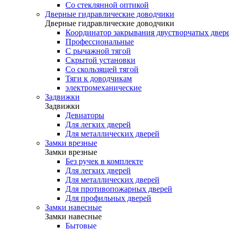
Со стеклянной оптикой
Дверные гидравлические доводчики
Дверные гидравлические доводчики
Координатор закрывания двустворчатых двер
Профессиональные
С рычажной тягой
Скрытой установки
Со скользящей тягой
Тяги к доводчикам
электромеханические
Задвижки
Задвижки
Девиаторы
Для легких дверей
Для металлических дверей
Замки врезные
Замки врезные
Без ручек в комплекте
Для легких дверей
Для металлических дверей
Для противопожарных дверей
Для профильных дверей
Замки навесные
Замки навесные
Бытовые