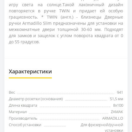
игру света на солнце.Такой лаконичный дизайн
повторяется в ручке TWIN и придает ей особую
грациозность. * TWIN (англ.) - близнецы Дверные
ручки Armadillo Slim предназначены для установки на
межкомнатные двери толщиной 30-60 мм. Подходят
для замков и защелок с углом поворота квадрата от 0
до 55 градусов.
Характеристики
Вес
941
Диаметр розетки (основания)
51,5 мм
Длина квадрата
8x100
Материал
ZAMAK
Производитель
ARMADILLO
Способ установки
Для фрезерной/ручной
установки