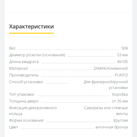
Характеристики
Вес
509
Диаметр розетки (основания)
53 мм
Длина квадрата
8x105
Материал
ZAMAK/Алюминий
Производитель
PUNTO
Способ установки
Для фрезерной/ручной
установки
Тип упаковки
Коробка
Толщина двери
от 35 мм
Фиксация декоративного
Саморезы или стяжные
кольца
винты
Форма основания
Круглая
Цвет
античная бронза