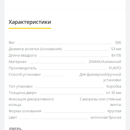
Характеристики
Вес
505
Диаметр розетки (основания)
53 мм
Длина квадрата
8x105
Материал
ZAMAK/Алюминий
Производитель
PUNTO
Способ установки
Для фрезерной/ручной
установки
Тип упаковки
Коробка
Толщина двери
от 35 мм
Фиксация декоративного
Саморезы или стяжные
кольца
винты
Форма основания
Круглая
Цвет
античная бронза
ДВЕРЬ