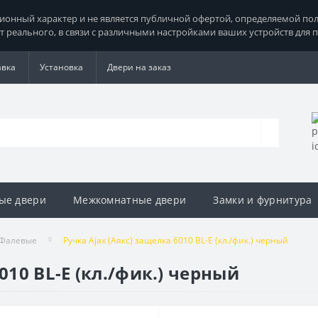
нный характер и не является публичной офертой, определяемой поло
т реального, в связи с различными настройками ваших устройств для 
авка
Установка
Двери на заказ
ые двери
Межкомнатные двери
Замки и фурнитура
Фалевые
Ручка Ajax (Аякс) защелка 6010 BL-E (кл./фик.) черный
010 BL-E (кл./фик.) черный