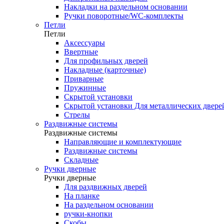
Накладки на раздельном основании
Ручки поворотные/WC-комплекты
Петли
Петли
Аксессуары
Ввертные
Для профильных дверей
Накладные (карточные)
Приварные
Пружинные
Скрытой установки
Скрытой установки Для металлических двере
Стрелы
Раздвижные системы
Раздвижные системы
Направляющие и комплектующие
Раздвижные системы
Складные
Ручки дверные
Ручки дверные
Для раздвижных дверей
На планке
На раздельном основании
ручки-кнопки
Скобы