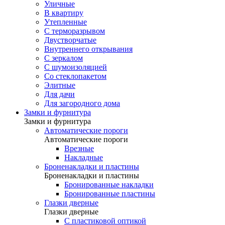
Уличные
В квартиру
Утепленные
С терморазрывом
Двустворчатые
Внутреннего открывания
С зеркалом
С шумоизоляцией
Со стеклопакетом
Элитные
Для дачи
Для загородного дома
Замки и фурнитура
Замки и фурнитура
Автоматические пороги
Автоматические пороги
Врезные
Накладные
Броненакладки и пластины
Броненакладки и пластины
Бронированные накладки
Бронированные пластины
Глазки дверные
Глазки дверные
C пластиковой оптикой