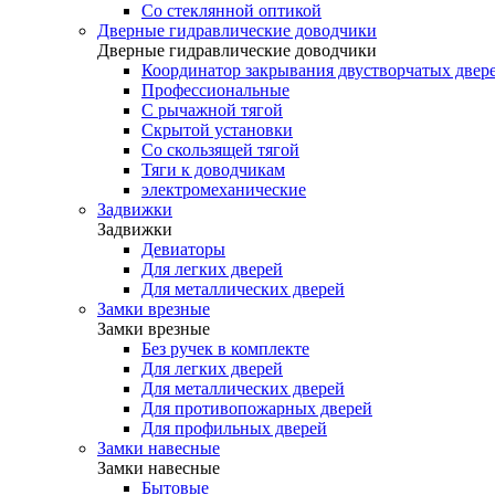
Со стеклянной оптикой
Дверные гидравлические доводчики
Дверные гидравлические доводчики
Координатор закрывания двустворчатых двер
Профессиональные
С рычажной тягой
Скрытой установки
Со скользящей тягой
Тяги к доводчикам
электромеханические
Задвижки
Задвижки
Девиаторы
Для легких дверей
Для металлических дверей
Замки врезные
Замки врезные
Без ручек в комплекте
Для легких дверей
Для металлических дверей
Для противопожарных дверей
Для профильных дверей
Замки навесные
Замки навесные
Бытовые