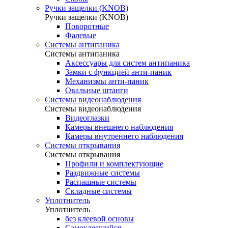
Ручки защелки (KNOB)
Ручки защелки (KNOB)
Поворотные
Фалевые
Системы антипаника
Системы антипаника
Аксессуары для систем антипаника
Замки с функцией анти-паник
Механизмы анти-паник
Овальные штанги
Системы видеонаблюдения
Системы видеонаблюдения
Видеоглазки
Камеры внешнего наблюдения
Камеры внутреннего наблюдения
Системы открывания
Системы открывания
Профили и комплектующие
Раздвижные системы
Распашные системы
Складные системы
Уплотнитель
Уплотнитель
без клеевой основы
Самоклеящийся