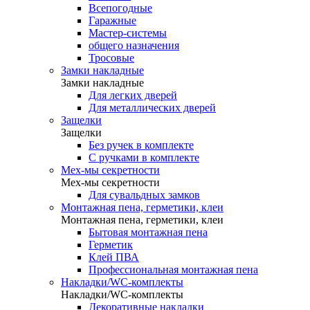
Всепогодные
Гаражные
Мастер-системы
общего назначения
Тросовые
Замки накладные
Замки накладные
Для легких дверей
Для металлических дверей
Защелки
Защелки
Без ручек в комплекте
С ручками в комплекте
Мех-мы секретности
Мех-мы секретности
Для сувальдных замков
Монтажная пена, герметики, клеи
Монтажная пена, герметики, клеи
Бытовая монтажная пена
Герметик
Клей ПВА
Профессиональная монтажная пена
Накладки/WC-комплекты
Накладки/WC-комплекты
Декоративные накладки