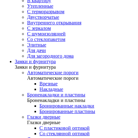
В квартиру
Утепленные
С терморазрывом
Двустворчатые
Внутреннего открывания
С зеркалом
С шумоизоляцией
Со стеклопакетом
Элитные
Для дачи
Для загородного дома
Замки и фурнитура
Замки и фурнитура
Автоматические пороги
Автоматические пороги
Врезные
Накладные
Броненакладки и пластины
Броненакладки и пластины
Бронированные накладки
Бронированные пластины
Глазки дверные
Глазки дверные
C пластиковой оптикой
Со стеклянной оптикой