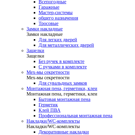
Всепогодные
Гаражные
Мастер-системы
общего назначения
Тросовые
Замки накладные
Замки накладные
Для легких дверей
Для металлических дверей
Защелки
Защелки
Без ручек в комплекте
С ручками в комплекте
Мех-мы секретности
Мех-мы секретности
Для сувальдных замков
Монтажная пена, герметики, клеи
Монтажная пена, герметики, клеи
Бытовая монтажная пена
Герметик
Клей ПВА
Профессиональная монтажная пена
Накладки/WC-комплекты
Накладки/WC-комплекты
Декоративные накладки