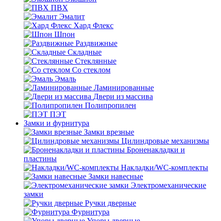
ПВХ
Эмалит
Хард Флекс
Шпон
Раздвижные
Складные
Стеклянные
Со стеклом
Эмаль
Ламинированные
Двери из массива
Полипропилен
ПЭТ
Замки и фурнитура
Замки врезные
Цилиндровые механизмы
Броненакладки и
пластины
Накладки/WC-комплекты
Замки навесные
Электромеханические
замки
Ручки дверные
Фурнитура
Упоры дверные