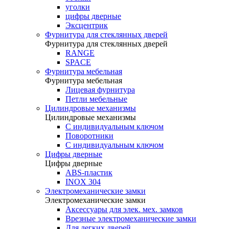
уголки
цифры дверные
Эксцентрик
Фурнитура для стеклянных дверей
Фурнитура для стеклянных дверей
RANGE
SPACE
Фурнитура мебельная
Фурнитура мебельная
Лицевая фурнитура
Петли мебельные
Цилиндровые механизмы
Цилиндровые механизмы
C индивидуальным ключом
Поворотники
С индивидуальным ключом
Цифры дверные
Цифры дверные
ABS-пластик
INOX 304
Электромеханические замки
Электромеханические замки
Аксессуары для элек. мех. замков
Врезные электромеханические замки
Для легких дверей