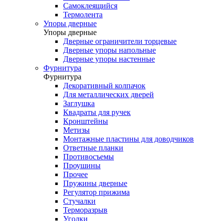
Самоклеящийся
Термолента
Упоры дверные
Упоры дверные
Дверные ограничители торцевые
Дверные упоры напольные
Дверные упоры настенные
Фурнитура
Фурнитура
Декоративный колпачок
Для металлических дверей
Заглушка
Квадраты для ручек
Кронштейны
Метизы
Монтажные пластины для доводчиков
Ответные планки
Противосъемы
Проушины
Прочее
Пружины дверные
Регулятор прижима
Стучалки
Терморазрыв
Уголки