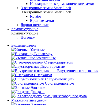
Накладные электромеханические замки
Электронные замки Smart Lock
Электронные замки Smart Lock
Rotator
Врезные замки
Ящики почтовые
Комплектующие
Комплектующие
Погонаж
Входные двери
Уличные
В квартиру
Утепленные
С терморазрывом
Двустворчатые
Внутреннего открывания
С зеркалом
С шумоизоляцией
Со стеклопакетом
Элитные
Для дачи
Для загородного дома
Межкомнатные двери
Экошпон