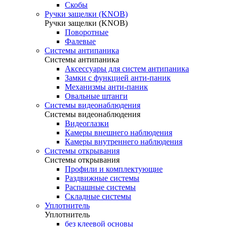
Скобы
Ручки защелки (KNOB)
Ручки защелки (KNOB)
Поворотные
Фалевые
Системы антипаника
Системы антипаника
Аксессуары для систем антипаника
Замки с функцией анти-паник
Механизмы анти-паник
Овальные штанги
Системы видеонаблюдения
Системы видеонаблюдения
Видеоглазки
Камеры внешнего наблюдения
Камеры внутреннего наблюдения
Системы открывания
Системы открывания
Профили и комплектующие
Раздвижные системы
Распашные системы
Складные системы
Уплотнитель
Уплотнитель
без клеевой основы