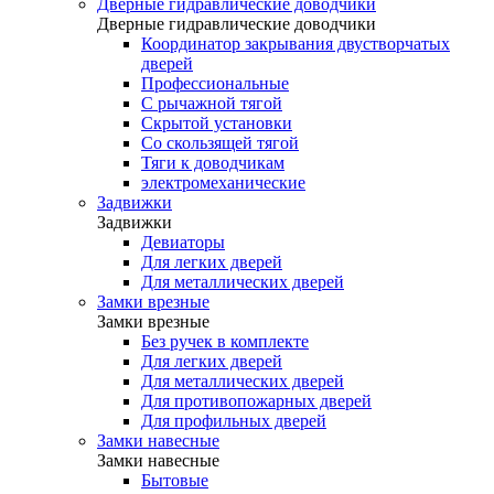
Дверные гидравлические доводчики
Дверные гидравлические доводчики
Координатор закрывания двустворчатых
дверей
Профессиональные
С рычажной тягой
Скрытой установки
Со скользящей тягой
Тяги к доводчикам
электромеханические
Задвижки
Задвижки
Девиаторы
Для легких дверей
Для металлических дверей
Замки врезные
Замки врезные
Без ручек в комплекте
Для легких дверей
Для металлических дверей
Для противопожарных дверей
Для профильных дверей
Замки навесные
Замки навесные
Бытовые