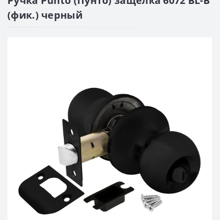
Ручка Punto (Пунто) защелка 6072 BL-B
(фик.) черный