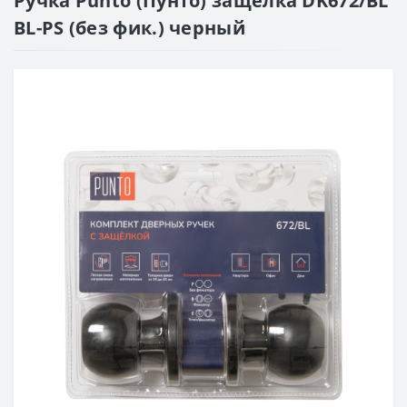
Ручка Punto (Пунто) защелка DK672/BL
BL-PS (без фик.) черный