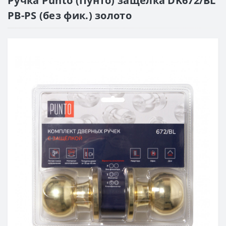
Ручка Punto (Пунто) защелка DK672/BL
PB-PS (без фик.) золото