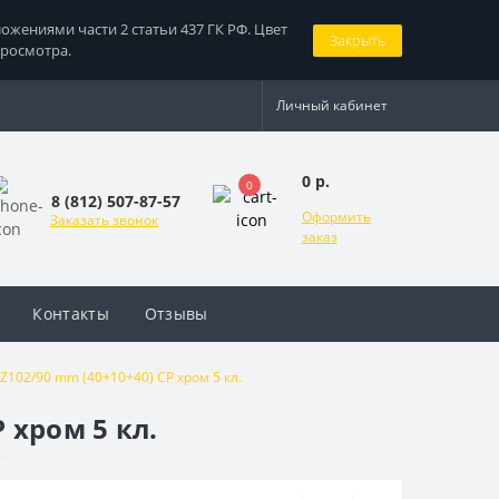
жениями части 2 статьи 437 ГК РФ. Цвет
Закрыть
просмотра.
Личный кабинет
0 р.
0
8 (812) 507-87-57
Оформить
Заказать звонок
заказ
Контакты
Отзывы
102/90 mm (40+10+40) CP хром 5 кл.
 хром 5 кл.