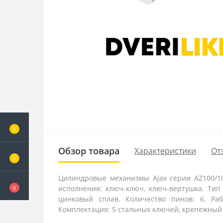
0
Обзор товара
Характеристики
От
0
Цилиндровые механизмы Ajax серии AZ100/10
исполнения: ключ-ключ, ключ-вертушка. Тип
0
цинковый сплав. Количество пинов: 6. Раб
Комплектация: 5 стальных ключей, крепежный в