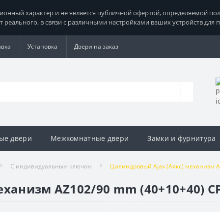
нный характер и не является публичной офертой, определяемой поло
т реального, в связи с различными настройками ваших устройств для 
авка
Установка
Двери на заказ
ые двери
Межкомнатные двери
Замки и фурнитура
С индивидуальным ключом
Цилиндровый Ajax (Аякс) механизм AZ
ханизм AZ102/90 mm (40+10+40) CP