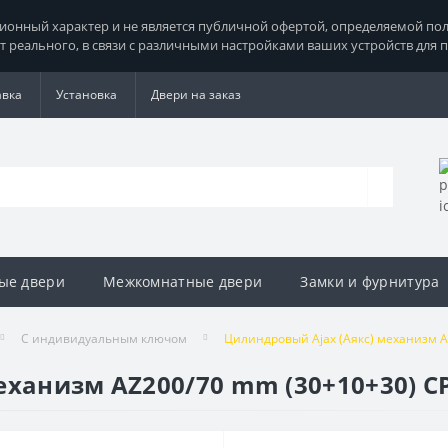
нный характер и не является публичной офертой, определяемой поло
т реального, в связи с различными настройками ваших устройств для 
авка
Установка
Двери на заказ
ые двери
Межкомнатные двери
Замки и фурнитура
С индивидуальным ключом
Цилиндровый Ajax (Аякс) механизм AZ
ханизм AZ200/70 mm (30+10+30) CP