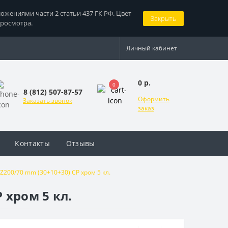
жениями части 2 статьи 437 ГК РФ. Цвет
Закрыть
просмотра.
Личный кабинет
0 р.
0
8 (812) 507-87-57
Оформить
Заказать звонок
заказ
Контакты
Отзывы
200/70 mm (30+10+30) CP хром 5 кл.
 хром 5 кл.