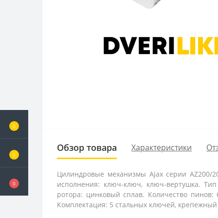
0
Обзор товара
Характеристики
От
0
Цилиндровые механизмы Ajax серии AZ200/20
исполнения: ключ-ключ, ключ-вертушка. Ти
0
ротора: цинковый сплав. Количество пинов: 
Комплектация: 5 стальных ключей, крепежный в